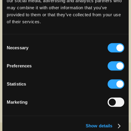
NUESTRO
our social media, advertising and analytics partners who
"NEWSLETTER"
may combine it with other information that you’ve
provided to them or that they’ve collected from your use
Mantente al día con todo
of their services.
Lo Que Pasa en Plaza Del
Caribe. Suscríbete y
podrías ganar una PLAZA
Consent
Gift Card de $100.
Necessary
Selection
Preferences
Statistics
Marketing
Show details